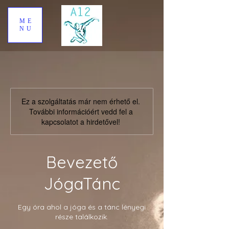
ME
NU
Ez a szolgáltatás már nem érhető el.
További információért vedd fel a
kapcsolatot a hirdetővel!
Bevezető
JógaTánc
Egy óra ahol a jóga és a tánc lényegi
része találkozik.