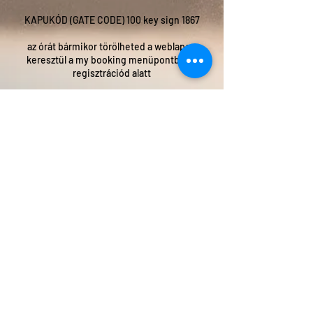
KAPUKÓD (GATE CODE) 100 key sign 1867
az órát bármikor törölheted a weblapon
keresztül a my booking menüpontban a
regisztrációd alatt
Elérhetőségek
Budapest, A12 TáncStúdió, Kossuth Lajos
Street, Hungary
+36 208055081
a12istvan@gmail.com