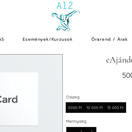
ÁS
Események/Kurzusok
Órarend / Árak
eAjánd
50
Összeg
5000 Ft
10 000 Ft
15 000 Ft
Mennyiség