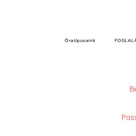
Óratípusaink
FOGLAL
B
Pass