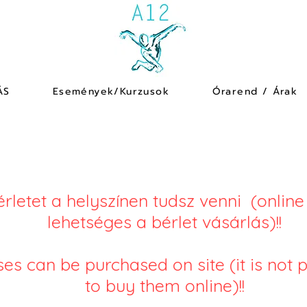
ÁS
Események/Kurzusok
Órarend / Árak
érletet a helyszínen tudsz venni (onlin
lehetséges a bérlet vásárlás)!!
es can be purchased on site (it is not 
to buy them online)!!